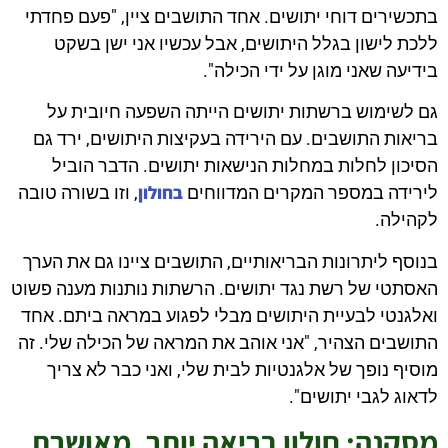
בתכשירים דוחי יתושים. אחד התושבים ציין, "פעם פחדתי
ללכת לישון בגלל היתושים, אבל עכשיו אני ישן בשקט
בידיעה שאני מוגן על ידי הכילה".
גם לשימוש ברשתות יתושים הייתה השפעה חיובית על
בריאות התושבים. עם הירידה בעקיצות היתושים, ירד גם
הסיכון לחלות במחלות הנישאות יתושים. הדבר הוביל
בחולון
לירידה במספר המקרים המדווחים
, וזו בשורה טובה
לקהילה.
בנוסף ליתרונות הבריאותיים, התושבים ציינו גם את הערך
האסתטי של רשת נגד יתושים. הרשתות נותנות מענה פשוט
ואלגנטי לבעיית היתושים מבלי לפגוע במראה ביתם. אחד
התושבים הצהיר, "אני אוהב את המראה של הכילה שלי. זה
מוסיף נופך של אלגנטיות לבית שלי, ואני כבר לא צריך
לדאוג לגבי יתושים".
מסקנה: חולון בריאה יותר, מאושרת