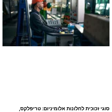
יהוד קינמון 3 בת ים
5.0
191 ביקורות
רשת גלילה
דלת רשת
קבוע
רשת לויטרינה
נשלפת
אמידה לחיות מחמד
לחלון הזזה
רשת שקופה
רשת אקורדיון
הצהרת נגישות