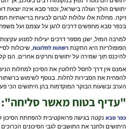
יתושים הם מטרד נפוץ במקומות רבים בעולם, אך הם יכ
יתושים הולך ועולה בישראל, וכפר סבא אינה יוצאת דופן
זיקה. מחלות אלו עלולות לגרום לבעיות בריאותיות חמ
בכפר סבא מחפשים דרכים להגן על עצמם ועל משפחו
למרבה המזל, ישנן מספר דרכים יעילות למנוע עקיצות
רשתות לחלונות
הפופולריות היא התקנת
, שיכולות לסי
להיכנס תוך שמירה על יתושים וחרקים אחרים. הם קלי
אמנם אין דרך לחסל לחלוטין את הסיכון למחלות הניש
להפחית את הסבירות לחלות. בנוסף לשימוש ברשתות 
הערב ובשעות הבוקר המוקדמות בהן היתושים הכי פעיל
"עדיף בטוח מאשר סליחה": 
כפר סבא
נקטה בגישה פרואקטיבית להפחתת הסיכון למ
היתושים ולחנך את התושבים לגבי הסיכונים הכרוכים