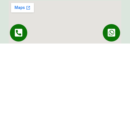
יהוד קינמון 3 בת ים
5.0
191 ביקורות
רשת גלילה
דלת רשת
קבוע
רשת לויטרינה